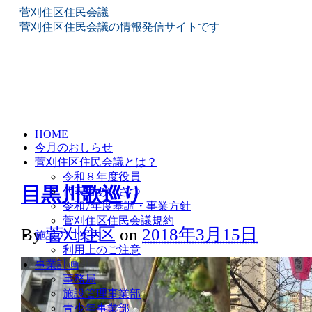
菅刈住区住民会議
菅刈住区住民会議の情報発信サイトです
Skip
HOME
to
今月のおしらせ
content
菅刈住区住民会議とは？
令和８年度役員
目黒川歌巡り
代表者あいさつ
令和7年度基調・事業方針
菅刈住区住民会議規約
By
菅刈住区
on
2018年3月15日
施設のご案内
利用上のご注意
事業計画
事務局
施設管理事業部
青少年事業部