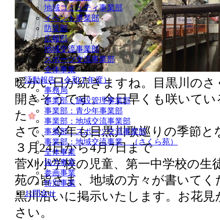
地域コミュティ事業部
イベント事業部
防災部
広報部
地域交流事業部
スポーツ交流事業部
全体事業
活動報告（令和７年度）
暖かい日が続きますね。目黒川のさ
事務局
開きそうです。今日早くも咲いてい
事業部：施設管理事業部
事業部：青少年事業部
た
事業部：地域交流事業部
さて、今年も目黒川歌巡りの季節と
事業部：スポーツ交流事業部
事業部：地域交流事業 （さくら苑）
３月24日から4月7日まで
全体事業
菅刈小学校の児童、第一中学校の生
協力事業
参画事業
苑の皆さま、地域の方々が書いてく
特別事業
お問合せ
黒川沿いに掲示いたします。お花見
さい。