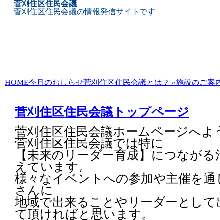
菅刈住区住民会議
菅刈住区住民会議の情報発信サイトです
Skip
HOME
今月のおしらせ
菅刈住区住民会議とは？
»
施設のご案
to
content
菅刈住区住民会議トップページ
菅刈住区住民会議ホームページへよ
菅刈住区住民会議では特に
【未来のリーダー育成】につながる
えています。
様々なイベントへの参加や主催を通
さんに
地域で出来ることやリーダーとして
て頂ければと思います。