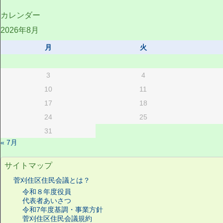
カレンダー
2026年8月
月
火
3
4
10
11
17
18
24
25
31
« 7月
サイトマップ
菅刈住区住民会議とは？
令和８年度役員
代表者あいさつ
令和7年度基調・事業方針
菅刈住区住民会議規約