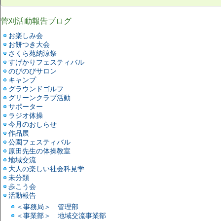
菅刈活動報告ブログ
お楽しみ会
お餅つき大会
さくら苑納涼祭
すげかりフェスティバル
のびのびサロン
キャンプ
グラウンドゴルフ
グリーンクラブ活動
サポーター
ラジオ体操
今月のおしらせ
作品展
公園フェスティバル
原田先生の体操教室
地域交流
大人の楽しい社会科見学
未分類
歩こう会
活動報告
＜事務局＞ 管理部
＜事業部＞ 地域交流事業部