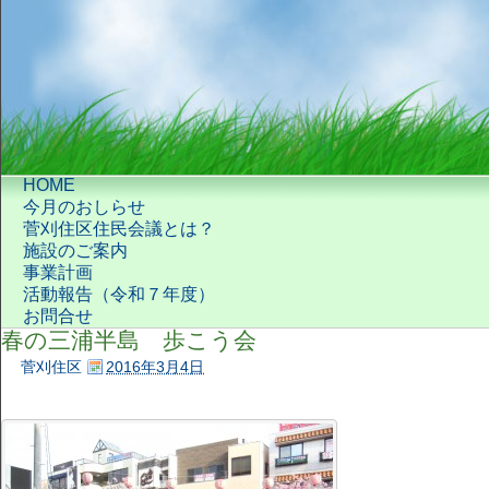
HOME
今月のおしらせ
菅刈住区住民会議とは？
施設のご案内
事業計画
活動報告（令和７年度）
お問合せ
春の三浦半島 歩こう会
菅刈住区
2016年3月4日