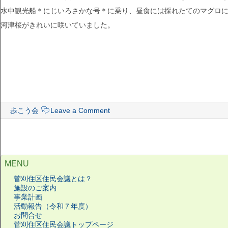
水中観光船＊にじいろさかな号＊に乗り、昼食には採れたてのマグロに舌
河津桜がきれいに咲いていました。
歩こう会
Leave a Comment
MENU
菅刈住区住民会議とは？
施設のご案内
事業計画
活動報告（令和７年度）
お問合せ
菅刈住区住民会議トップページ