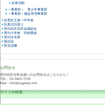
会食活動
＜事業部＞ 青少年事業部
＜事業部＞施設管理事業部
目黒区立第一中学校
目黒川詩巡り
菅刈住区住民会議総会
菅刈小学校 学校開放
菅刈文化祭
落語会
防災訓練
お問合せ
菅刈住区住民会議へのお問合せはこちらから！
TEL：03-3461-7235
Mail：info@sugekari.info
サイト内検索