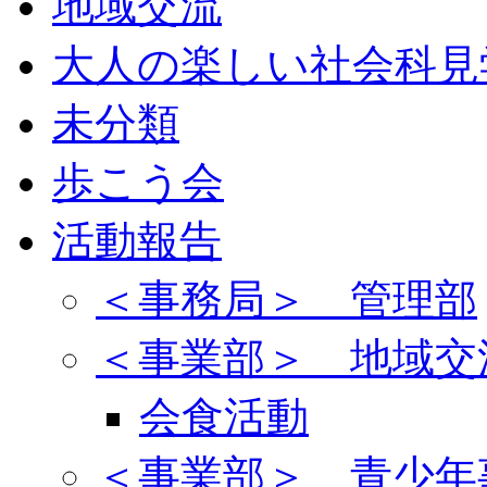
地域交流
大人の楽しい社会科見
未分類
歩こう会
活動報告
＜事務局＞ 管理部
＜事業部＞ 地域交
会食活動
＜事業部＞ 青少年