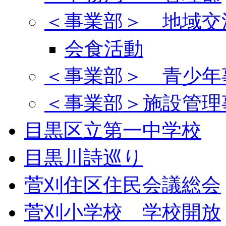
＜事業部＞ 地域交
会食活動
＜事業部＞ 青少年
＜事業部＞施設管理
目黒区立第一中学校
目黒川詩巡り
菅刈住区住民会議総会
菅刈小学校 学校開放