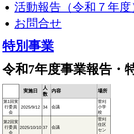
活動報告（令和７年度
お問合せ
特別事業
令和7年度事業報告・
人
実施日
内容
場所
数
第1回実
菅刈
行委員
会議
小学
2025/9/12
34
会
校
菅刈
第2回実
住区
行委員
会議
2025/10/10
37
セン
会