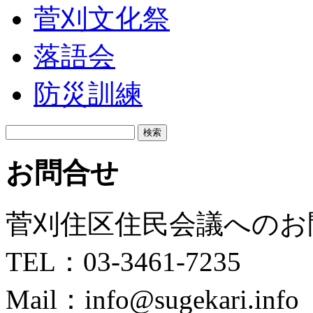
菅刈文化祭
落語会
防災訓練
検
索:
お問合せ
菅刈住区住民会議へのお
TEL：03-3461-7235
Mail：info@sugekari.info