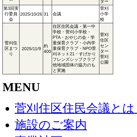
ター
第3回実
菅刈
行委員
会議
小学
2025/10/26
31
会
校
住区住民会議・第一中
学校・菅刈小学校・
菅刈
PTA・おやじの会・学
住区
菅刈住
童保育クラブ・小内学
セン
約
区まつ
童保育クラブ・NPO菅
2025/11/9
ター
400
り
刈ネット21・すげかり
菅刈
フレンズシップクラブ
公園
他地域団体の協力のも
と実施
MENU
菅刈住区住民会議とは
施設のご案内