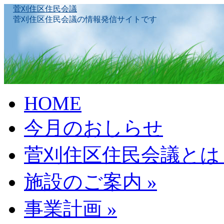
菅刈住区住民会議
菅刈住区住民会議の情報発信サイトです
Skip
HOME
to
content
今月のおしらせ
菅刈住区住民会議とは
施設のご案内
»
事業計画
»