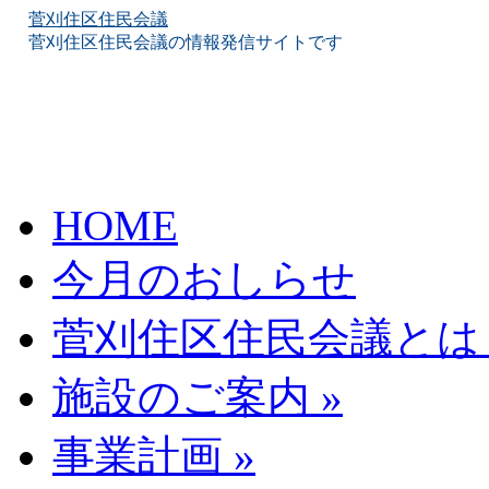
菅刈住区住民会議
菅刈住区住民会議の情報発信サイトです
Skip
HOME
to
content
今月のおしらせ
菅刈住区住民会議とは
施設のご案内
»
事業計画
»