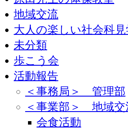
地域交流
大人の楽しい社会科見
未分類
歩こう会
活動報告
＜事務局＞ 管理部
＜事業部＞ 地域交
会食活動