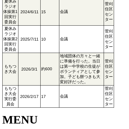
夏休み
菅刈
ラジオ
住区
体操第1
会議
2024/6/11
15
セン
回実行
ター
委員会
夏休み
菅刈
ラジオ
住区
体操第2
会議
2025/7/11
10
セン
回実行
ター
委員会
地域団体の方々と一緒
に準備を行った。当日
菅刈
もちつ
は第一中学校の生徒が
住区
約600
2026/3/1
き大会
ボランティアとして参
セン
加。子ども餅つきも大
ター
変好評だった。
もちつ
菅刈
き大会
住区
会議
2026/2/17
17
実行委
セン
員会
ター
MENU