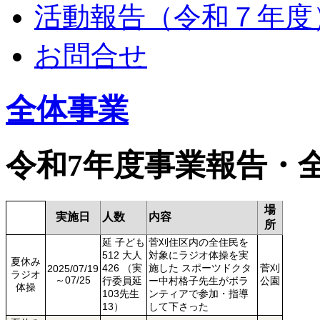
活動報告（令和７年度
お問合せ
全体事業
令和7年度事業報告・
場
実施日
人数
内容
所
延 子ども
菅刈住区内の全住民を
512 大人
対象にラジオ体操を実
夏休み
426 （実
施した スポーツドクタ
菅刈
2025/07/19
ラジオ
～07/25
行委員延
ー中村格子先生がボラ
公園
体操
103先生
ンティアで参加・指導
13）
して下さった