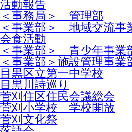
活動報告
＜事務局＞ 管理部
＜事業部＞ 地域交流事
会食活動
＜事業部＞ 青少年事業
＜事業部＞施設管理事業
目黒区立第一中学校
目黒川詩巡り
菅刈住区住民会議総会
菅刈小学校 学校開放
菅刈文化祭
落語会