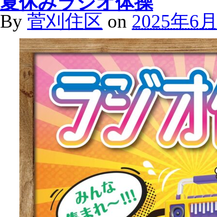
夏休みラジオ体操
By
菅刈住区
on
2025年6