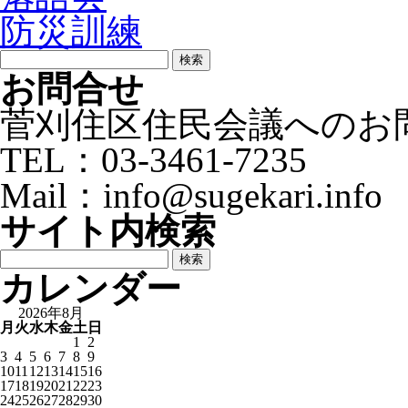
防災訓練
検
索:
お問合せ
菅刈住区住民会議へのお
TEL：03-3461-7235
Mail：info@sugekari.info
サイト内検索
検
索:
カレンダー
2026年8月
月
火
水
木
金
土
日
1
2
3
4
5
6
7
8
9
10
11
12
13
14
15
16
17
18
19
20
21
22
23
24
25
26
27
28
29
30