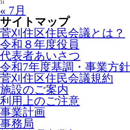
31
« 7月
サイトマップ
菅刈住区住民会議とは？
令和８年度役員
代表者あいさつ
令和7年度基調・事業方
菅刈住区住民会議規約
施設のご案内
利用上のご注意
事業計画
事務局