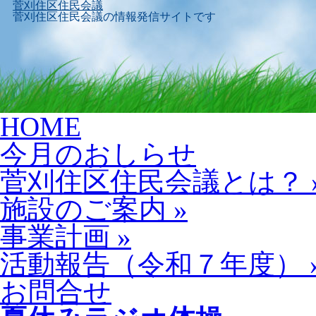
菅刈住区住民会議
菅刈住区住民会議の情報発信サイトです
Skip
HOME
to
content
今月のおしらせ
菅刈住区住民会議とは？
施設のご案内
»
事業計画
»
活動報告（令和７年度）
お問合せ