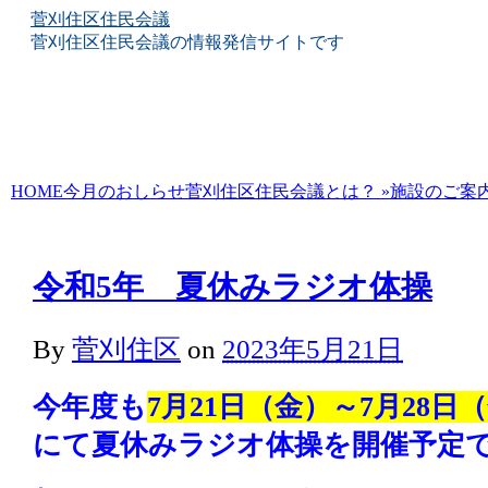
菅刈住区住民会議
菅刈住区住民会議の情報発信サイトです
Skip
HOME
今月のおしらせ
菅刈住区住民会議とは？
»
施設のご案
to
content
令和5年 夏休みラジオ体操
By
菅刈住区
on
2023年5月21日
今年度も
7月21日（金）～7月28日
にて夏休みラジオ体操を開催予定