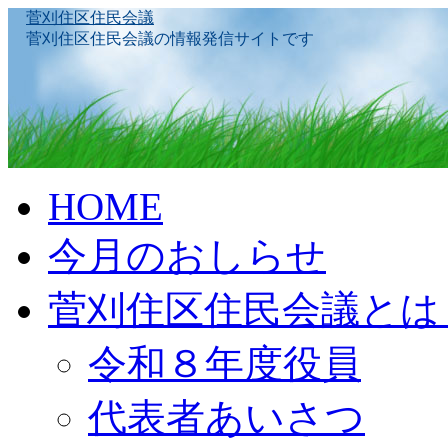
菅刈住区住民会議
菅刈住区住民会議の情報発信サイトです
Skip
HOME
to
content
今月のおしらせ
菅刈住区住民会議とは
令和８年度役員
代表者あいさつ