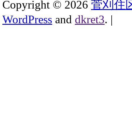
Copyright ©
2026
菅刈住
WordPress
and
dkret3
.
|