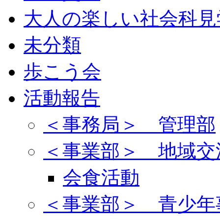
大人の楽しい社会科見
未分類
歩こう会
活動報告
＜事務局＞ 管理部
＜事業部＞ 地域交
会食活動
＜事業部＞ 青少年