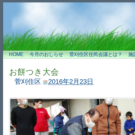
HOME
今月のおしらせ
菅刈住区住民会議とは？
施
お餅つき大会
菅刈住区
2016年2月23日