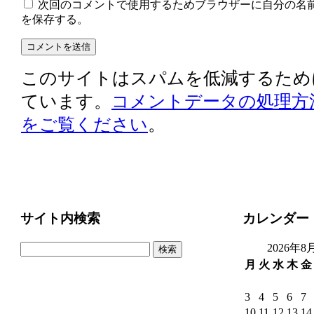
次回のコメントで使用するためブラウザーに自分の名
を保存する。
このサイトはスパムを低減するために A
ています。
コメントデータの処理方
をご覧ください
。
サイト内検索
カレンダー
検
2026年8
索:
月
火
水
木
金
3
4
5
6
7
10
11
12
13
14