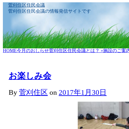
菅刈住区住民会議
菅刈住区住民会議の情報発信サイトです
Skip
HOME
今月のおしらせ
菅刈住区住民会議とは？
»
施設のご案
to
content
お楽しみ会
By
菅刈住区
on
2017年1月30日