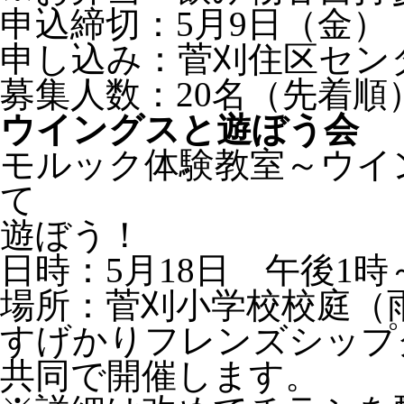
申込締切：5月9日（金）
申し込み：菅刈住区セン
募集人数：20名（先着順
ウイングスと遊ぼう会
モルック体験教室～ウイ
て
遊ぼう！
日時：5月18日 午後1時
場所：菅刈小学校校庭（
すげかりフレンズシップ
共同で開催します。