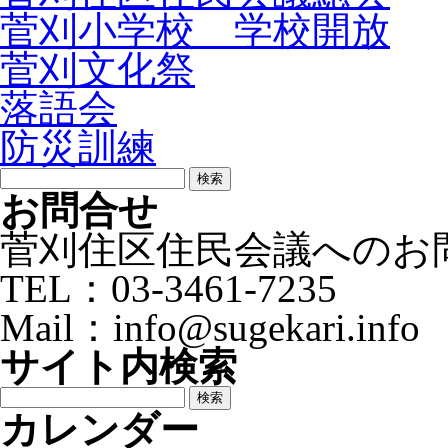
菅刈小学校 学校開放
菅刈文化祭
落語会
防災訓練
検
索:
お問合せ
菅刈住区住民会議へのお
TEL：03-3461-7235
Mail：info@sugekari.info
サイト内検索
検
索:
カレンダー