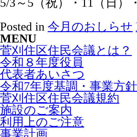
5/3～5（祝）・11（日）
Posted in
今月のおしらせ
MENU
菅刈住区住民会議とは？
令和８年度役員
代表者あいさつ
令和7年度基調・事業方
菅刈住区住民会議規約
施設のご案内
利用上のご注意
事業計画