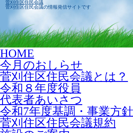
菅刈住区住民会議
菅刈住区住民会議の情報発信サイトです
Skip
HOME
to
content
今月のおしらせ
菅刈住区住民会議とは？
令和８年度役員
代表者あいさつ
令和7年度基調・事業方
菅刈住区住民会議規約