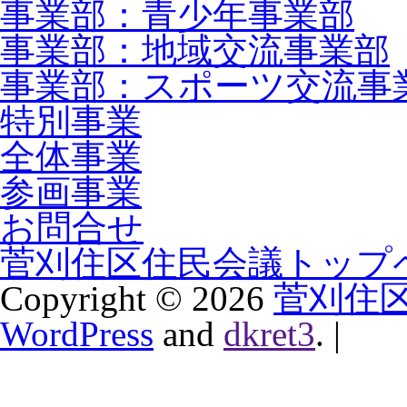
事業部：青少年事業部
事業部：地域交流事業部
事業部：スポーツ交流事
特別事業
全体事業
参画事業
お問合せ
菅刈住区住民会議トップ
Copyright ©
2026
菅刈住
WordPress
and
dkret3
.
|