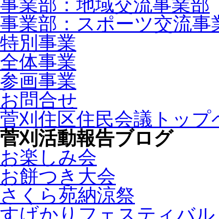
事業部：地域交流事業部
事業部：スポーツ交流事
特別事業
全体事業
参画事業
お問合せ
菅刈住区住民会議トップ
菅刈活動報告ブログ
お楽しみ会
お餅つき大会
さくら苑納涼祭
すげかりフェスティバル