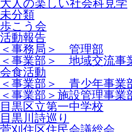
大人の楽しい社会科見学
未分類
歩こう会
活動報告
＜事務局＞ 管理部
＜事業部＞ 地域交流事
会食活動
＜事業部＞ 青少年事業
＜事業部＞施設管理事業
目黒区立第一中学校
目黒川詩巡り
菅刈住区住民会議総会