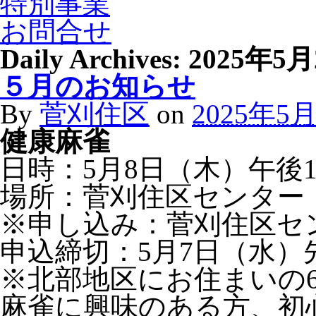
特別事業
お問合せ
Daily Archives:
2025年5
５月のお知らせ
By
菅刈住区
on
2025年5
健康麻雀
日時：5月8日（木）午後
場所：菅刈住区センター 1
※申し込み：菅刈住区セ
申込締切：5月7日（水）
※北部地区にお住まいの
麻雀に興味のある方、初