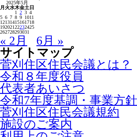
2025年5月
月
火
水
木
金
土
日
1
2
3
4
5
6
7
8
9
10
11
12
13
14
15
16
17
18
19
20
21
22
23
24
25
26
27
28
29
30
31
« 2月
6月 »
サイトマップ
菅刈住区住民会議とは？
令和８年度役員
代表者あいさつ
令和7年度基調・事業方
菅刈住区住民会議規約
施設のご案内
利用上のご注意