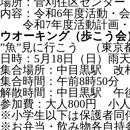
場所：菅刈住区センター 
内容：令和6年度活動・
令和7年度活動計画・
ウオーキング（歩こう会
”魚”見に行こう （東京
日時：5月18日（日）雨
集合場所：中目黒駅 改
集合時間：午前8時50分
解散時間：中目黒駅 午後
参加費：大人800円 小
※小学生以下は保護者同
※お弁当・飲み物各自持