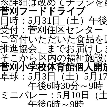
※詳細は改めてチラシを
菅刈フードドライブ
日時：5月31日（土）午後
受付：菅刈住区センター
ご寄付いただいた食品を
推進協会」までお届けし
そこから区内の福祉施設
菅刈小学校体育館個人開
卓球：5月3日（土）5月1
午後6時30分～9時
ミニバレー：5月10日（土
午後6時～9時