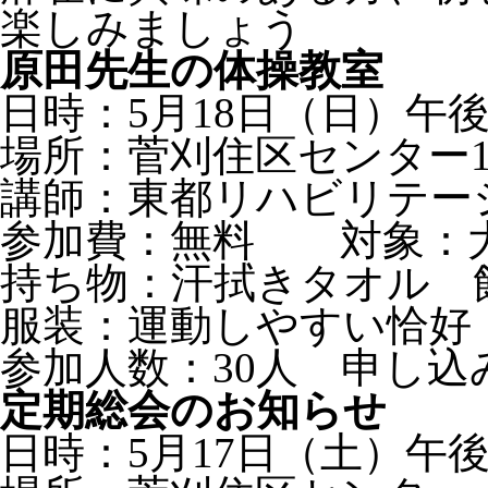
楽しみましょう
原田先生の体操教室
日時：5月18日（日）午後
場所：菅刈住区センター10
講師：東都リハビリテー
参加費：無料 対象：
持ち物：汗拭きタオル 
服装：運動しやすい恰好
参加人数：30人 申し
定期総会のお知らせ
日時：5月17日（土）午後1