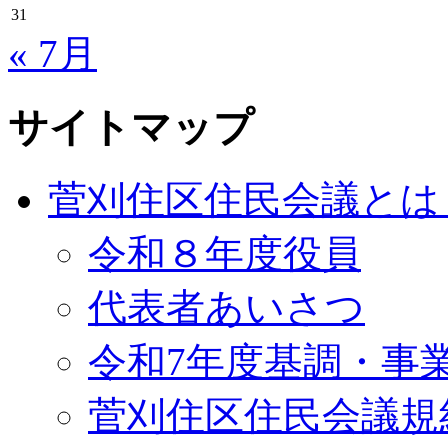
31
« 7月
サイトマップ
菅刈住区住民会議とは
令和８年度役員
代表者あいさつ
令和7年度基調・事
菅刈住区住民会議規