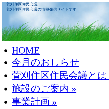
菅刈住区住民会議
菅刈住区住民会議の情報発信サイトです
Skip
HOME
to
content
今月のおしらせ
菅刈住区住民会議とは
施設のご案内
»
事業計画
»