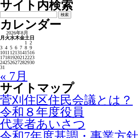
サイト内検索
検
索:
カレンダー
2026年8月
月
火
水
木
金
土
日
1
2
3
4
5
6
7
8
9
10
11
12
13
14
15
16
17
18
19
20
21
22
23
24
25
26
27
28
29
30
31
« 7月
サイトマップ
菅刈住区住民会議とは？
令和８年度役員
代表者あいさつ
令和7年度基調・事業方