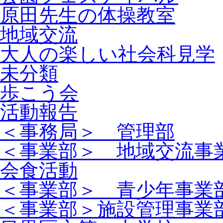
原田先生の体操教室
地域交流
大人の楽しい社会科見学
未分類
歩こう会
活動報告
＜事務局＞ 管理部
＜事業部＞ 地域交流事
会食活動
＜事業部＞ 青少年事業
＜事業部＞施設管理事業