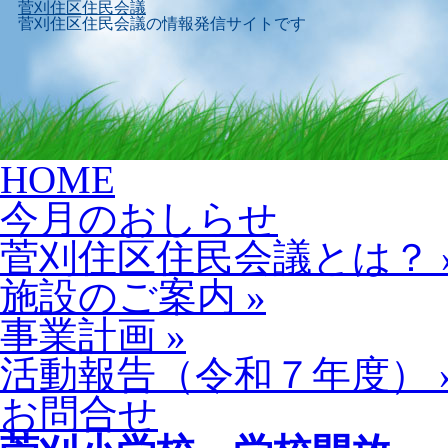
菅刈住区住民会議
菅刈住区住民会議の情報発信サイトです
Skip
HOME
to
content
今月のおしらせ
菅刈住区住民会議とは？
施設のご案内
»
事業計画
»
活動報告（令和７年度）
お問合せ