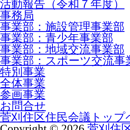
活動報告（令和７年度）
事務局
事業部：施設管理事業部
事業部：青少年事業部
事業部：地域交流事業部
事業部：スポーツ交流事
特別事業
全体事業
参画事業
お問合せ
菅刈住区住民会議トップ
Copyright ©
2026
菅刈住