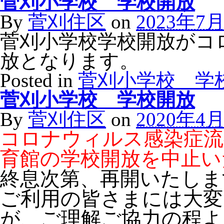
菅刈小学校 学校開放
By
菅刈住区
on
2023年7
菅刈小学校学校開放がコ
放となります。
Posted in
菅刈小学校 学
菅刈小学校 学校開放
By
菅刈住区
on
2020年4
コロナウィルス感染症流
育館の学校開放を中止い
終息次第、再開いたしま
ご利用の皆さまには大変
が、ご理解ご協力の程よ