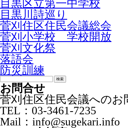
目黒区立第一中学校
目黒川詩巡り
菅刈住区住民会議総会
菅刈小学校 学校開放
菅刈文化祭
落語会
防災訓練
検
索:
お問合せ
菅刈住区住民会議へのお
TEL：03-3461-7235
Mail：info@sugekari.info