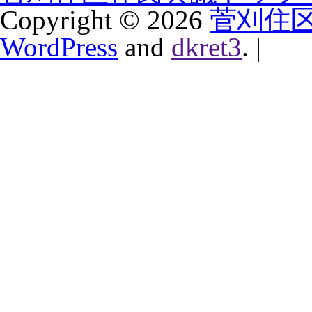
Copyright ©
2026
菅刈住
WordPress
and
dkret3
.
|