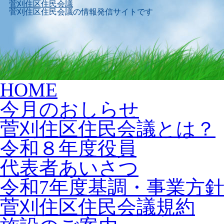
菅刈住区住民会議
菅刈住区住民会議の情報発信サイトです
Skip
HOME
to
content
今月のおしらせ
菅刈住区住民会議とは？
令和８年度役員
代表者あいさつ
令和7年度基調・事業方
菅刈住区住民会議規約