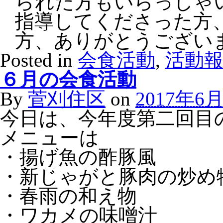
られた方もいらっしゃ
指導してくださった方
方、ありがとうござい
Posted in
会食活動
,
活動
６月の会食活動
By
菅刈住区
on
2017年6
今日は、今年度第二回目
メニューは
・揚げ魚の酢豚風
・新じゃがと豚肉の炒め
・春雨の和え物
・ワカメの味噌汁