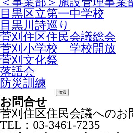
＜事業部＞施設管理事業
目黒区立第一中学校
目黒川詩巡り
菅刈住区住民会議総会
菅刈小学校 学校開放
菅刈文化祭
落語会
防災訓練
検
索:
お問合せ
菅刈住区住民会議へのお
TEL：03-3461-7235