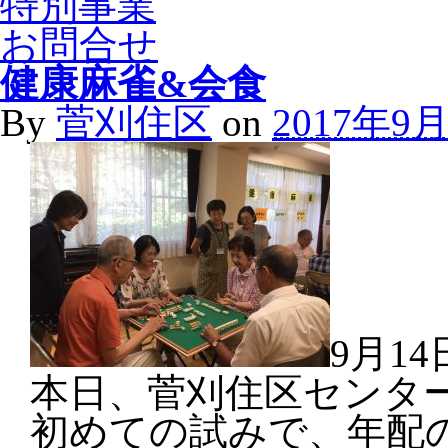
特別事業
お問合せ
健康麻雀&会食
By
菅刈住区
on
2017年9
9月14
本日、菅刈住区センタ
初めての試みで、年配