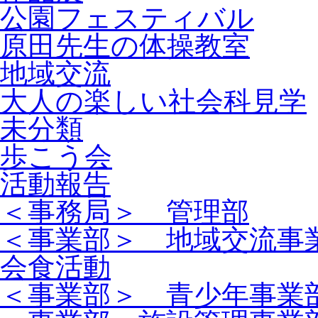
公園フェスティバル
原田先生の体操教室
地域交流
大人の楽しい社会科見学
未分類
歩こう会
活動報告
＜事務局＞ 管理部
＜事業部＞ 地域交流事
会食活動
＜事業部＞ 青少年事業