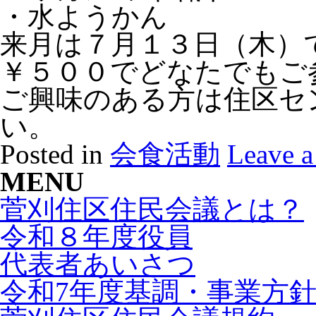
・水ようかん
来月は７月１３日（木）
￥５００でどなたでもご
ご興味のある方は住区セ
い。
Posted in
会食活動
Leave 
MENU
菅刈住区住民会議とは？
令和８年度役員
代表者あいさつ
令和7年度基調・事業方