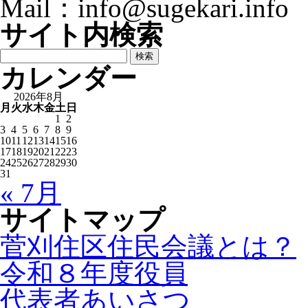
Mail：info@sugekari.info
サイト内検索
検
索:
カレンダー
2026年8月
月
火
水
木
金
土
日
1
2
3
4
5
6
7
8
9
10
11
12
13
14
15
16
17
18
19
20
21
22
23
24
25
26
27
28
29
30
31
« 7月
サイトマップ
菅刈住区住民会議とは？
令和８年度役員
代表者あいさつ