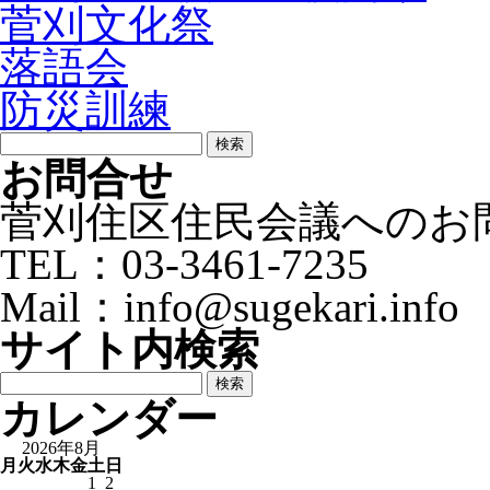
菅刈文化祭
落語会
防災訓練
検
索:
お問合せ
菅刈住区住民会議へのお
TEL：03-3461-7235
Mail：info@sugekari.info
サイト内検索
検
索:
カレンダー
2026年8月
月
火
水
木
金
土
日
1
2