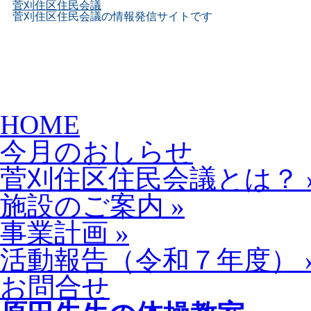
菅刈住区住民会議
菅刈住区住民会議の情報発信サイトです
Skip
HOME
to
content
今月のおしらせ
菅刈住区住民会議とは？
施設のご案内
»
事業計画
»
活動報告（令和７年度）
お問合せ