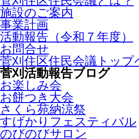
菅刈住区住民会議とは？
施設のご案内
事業計画
活動報告（令和７年度）
お問合せ
菅刈住区住民会議トップ
菅刈活動報告ブログ
お楽しみ会
お餅つき大会
さくら苑納涼祭
すげかりフェスティバル
のびのびサロン