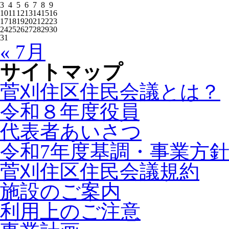
3
4
5
6
7
8
9
10
11
12
13
14
15
16
17
18
19
20
21
22
23
24
25
26
27
28
29
30
31
« 7月
サイトマップ
菅刈住区住民会議とは？
令和８年度役員
代表者あいさつ
令和7年度基調・事業方
菅刈住区住民会議規約
施設のご案内
利用上のご注意