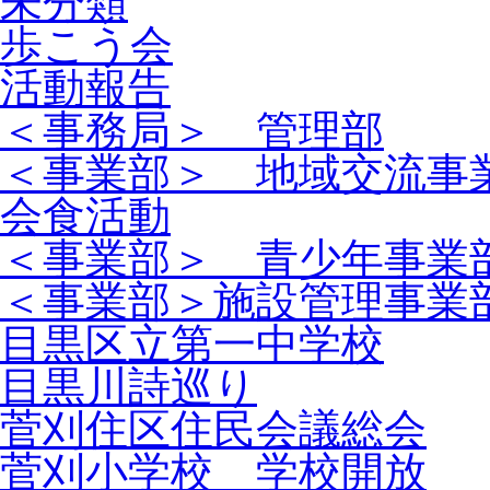
未分類
歩こう会
活動報告
＜事務局＞ 管理部
＜事業部＞ 地域交流事
会食活動
＜事業部＞ 青少年事業
＜事業部＞施設管理事業
目黒区立第一中学校
目黒川詩巡り
菅刈住区住民会議総会
菅刈小学校 学校開放