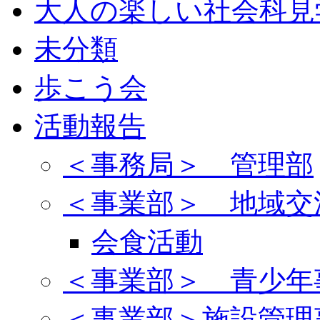
大人の楽しい社会科見
未分類
歩こう会
活動報告
＜事務局＞ 管理部
＜事業部＞ 地域交
会食活動
＜事業部＞ 青少年
＜事業部＞施設管理