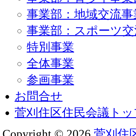
事業部：地域交流事
事業部：スポーツ交
特別事業
全体事業
参画事業
お問合せ
菅刈住区住民会議トッ
Copyright ©
2026
菅刈住