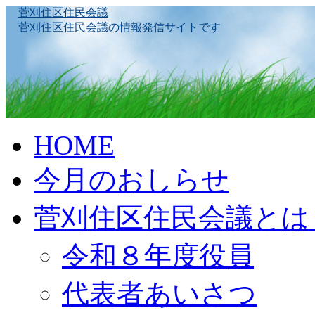
菅刈住区住民会議
菅刈住区住民会議の情報発信サイトです
Skip
HOME
to
content
今月のおしらせ
菅刈住区住民会議とは
令和８年度役員
代表者あいさつ