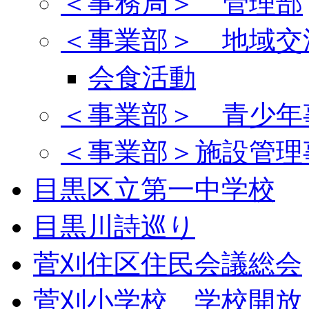
＜事務局＞ 管理部
＜事業部＞ 地域交
会食活動
＜事業部＞ 青少年
＜事業部＞施設管理
目黒区立第一中学校
目黒川詩巡り
菅刈住区住民会議総会
菅刈小学校 学校開放