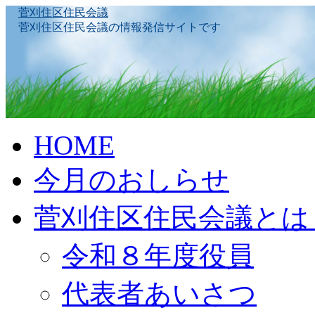
菅刈住区住民会議
菅刈住区住民会議の情報発信サイトです
Skip
HOME
to
content
今月のおしらせ
菅刈住区住民会議とは
令和８年度役員
代表者あいさつ