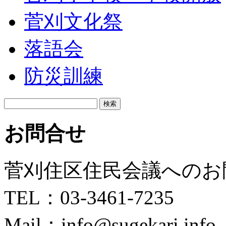
菅刈文化祭
落語会
防災訓練
検
索:
お問合せ
菅刈住区住民会議へのお
TEL：03-3461-7235
Mail：info@sugekari.info