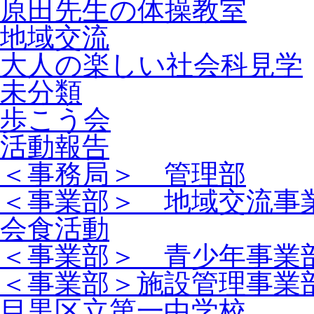
原田先生の体操教室
地域交流
大人の楽しい社会科見学
未分類
歩こう会
活動報告
＜事務局＞ 管理部
＜事業部＞ 地域交流事
会食活動
＜事業部＞ 青少年事業
＜事業部＞施設管理事業
目黒区立第一中学校