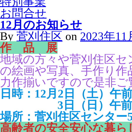
特別事業
お問合せ
12月のお知らせ
By
菅刈住区
on
2023年1
作 品 展
地域の方々や菅刈住区セ
の絵画や写真、手作り作
力作揃いですので是非ご
日時：12月2日（土）午前
3日（日）午前10
場所：菅刈住区センター
高齢者の安全安心な暮ら