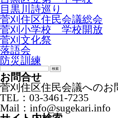
目黒川詩巡り
菅刈住区住民会議総会
菅刈小学校 学校開放
菅刈文化祭
落語会
防災訓練
検
索:
お問合せ
菅刈住区住民会議へのお
TEL：03-3461-7235
Mail：info@sugekari.info