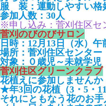
服 装：運動しやすい
参加人数：30人
※申し込み：菅刈住区セ
菅刈のびのびサロン
日時：12月13日（水）午前
場所：菅刈住区センター 
対象：０歳児～未就学児
菅刈住区グリーンクラブ
花植えに参加しませんか
★年3回の花植（3・5・1
それにともなう花のお手