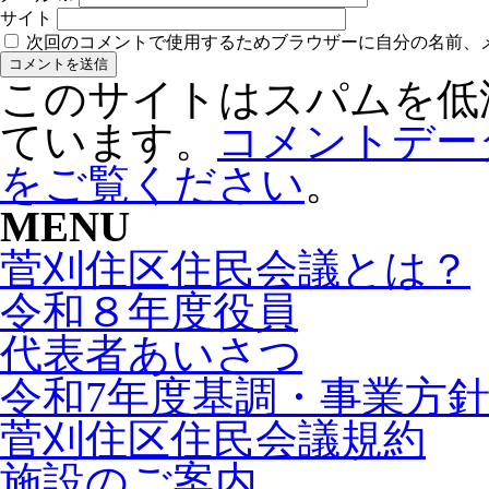
サイト
次回のコメントで使用するためブラウザーに自分の名前、
このサイトはスパムを低減す
ています。
コメントデー
をご覧ください
。
MENU
菅刈住区住民会議とは？
令和８年度役員
代表者あいさつ
令和7年度基調・事業方
菅刈住区住民会議規約
施設のご案内