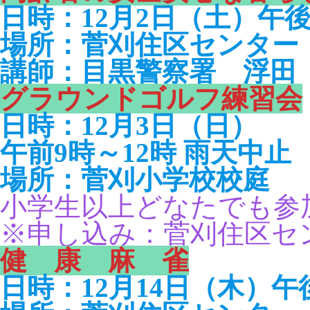
日時：12月2日（土）午後
場所：菅刈住区センター 
講師：目黒警察署 浮田
グラウンドゴルフ練習会
日時：12月3日（日）
午前9時～12時 雨天中止
場所：菅刈小学校校庭
小学生以上どなたでも参
※申し込み：菅刈住区セ
健 康 麻 雀
日時：12月14日（木）午