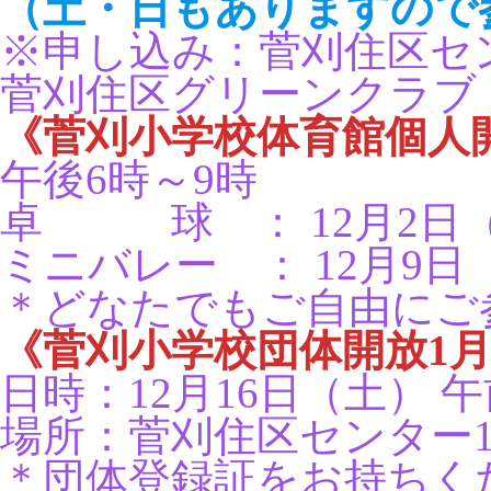
（土・日もありますので
※申し込み：菅刈住区セ
菅刈住区グリーンクラブ
《菅刈小学校体育館個人
午後6時～9時
卓 球 ： 12月2日（
ミニバレー ： 12月9日
＊どなたでもご自由にご
《菅刈小学校団体開放1
日時：12月16日（土） 午
場所：菅刈住区センター1
＊団体登録証をお持ちく