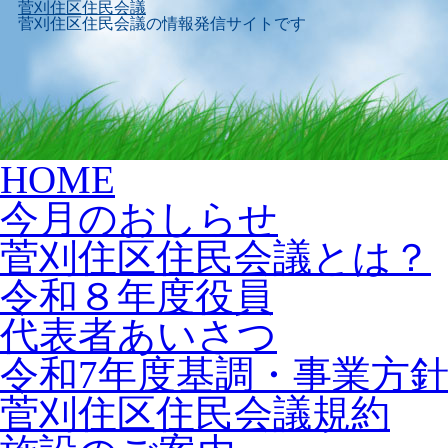
菅刈住区住民会議
菅刈住区住民会議の情報発信サイトです
Skip
HOME
to
content
今月のおしらせ
菅刈住区住民会議とは？
令和８年度役員
代表者あいさつ
令和7年度基調・事業方
菅刈住区住民会議規約