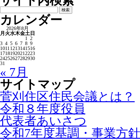
サイト内検索
検
索:
カレンダー
2026年8月
月
火
水
木
金
土
日
1
2
3
4
5
6
7
8
9
10
11
12
13
14
15
16
17
18
19
20
21
22
23
24
25
26
27
28
29
30
31
« 7月
サイトマップ
菅刈住区住民会議とは？
令和８年度役員
代表者あいさつ
令和7年度基調・事業方