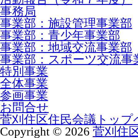
事務局
事業部：施設管理事業部
事業部：青少年事業部
事業部：地域交流事業部
事業部：スポーツ交流事
特別事業
全体事業
参画事業
お問合せ
菅刈住区住民会議トップ
Copyright ©
2026
菅刈住