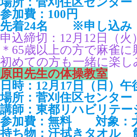
場所：菅刈住区センター 
参加費：100円
先着24名 ※申し込み
申込締切：12月12日（火
＊65歳以上の方で麻雀に
初めての方も一緒に楽し
原田先生の体操教室
日時：12月17日（日）午
場所：菅刈住区センター 
講師：東都リハビリテー
参加費：無料 対象：
持ち物：汗拭きタオル 