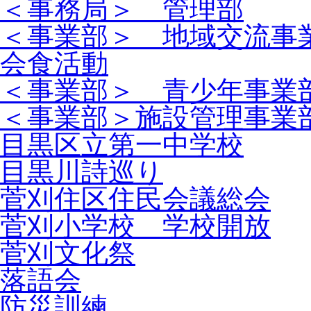
＜事務局＞ 管理部
＜事業部＞ 地域交流事
会食活動
＜事業部＞ 青少年事業
＜事業部＞施設管理事業
目黒区立第一中学校
目黒川詩巡り
菅刈住区住民会議総会
菅刈小学校 学校開放
菅刈文化祭
落語会
防災訓練