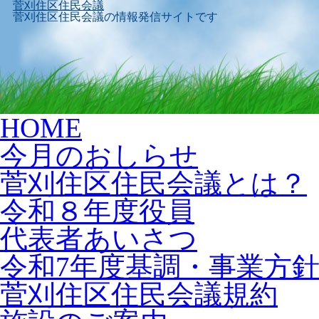
菅刈住区住民会議
菅刈住区住民会議の情報発信サイトです
Skip
HOME
to
content
今月のおしらせ
菅刈住区住民会議とは？
令和８年度役員
代表者あいさつ
令和7年度基調・事業方
菅刈住区住民会議規約