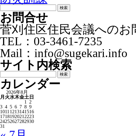
検
索:
お問合せ
菅刈住区住民会議へのお
TEL：03-3461-7235
Mail：info@sugekari.info
サイト内検索
検
索:
カレンダー
2026年8月
月
火
水
木
金
土
日
1
2
3
4
5
6
7
8
9
10
11
12
13
14
15
16
17
18
19
20
21
22
23
24
25
26
27
28
29
30
31
« 7月