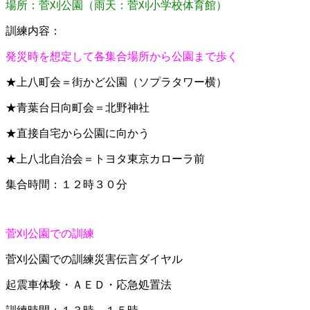
場所：菅刈公園（雨天：菅刈小学校体育館）
訓練内容：
発災時を想定して各集合場所から公園まで歩く
★上八町会＝街かど公園（ソプラタワー横）
★青葉台日向町会＝北野神社
★直接自宅から公園に向かう
★上八北自治会＝トヨタ東京カローラ前
集合時間：１２時３０分
菅刈公園での訓練
菅刈公園での訓練災害伝言ダイヤル
起震車体験・ＡＥＤ・応急処置法