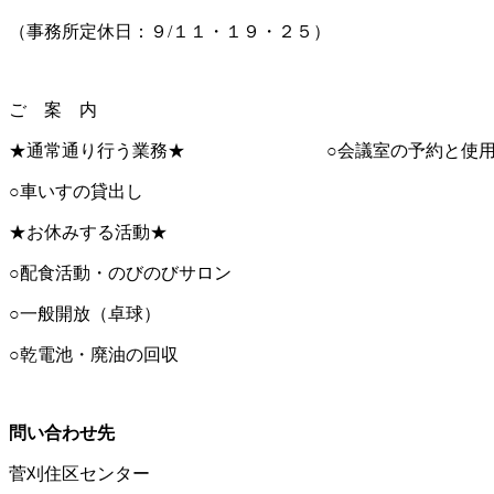
（事務所定休日：９/１１・１９・２５）
ご 案 内
★通常通り行う業務★ ○会議室の予約と使用
○車いすの貸出し
★お休みする活動★
○配食活動・のびのびサロン
○一般開放（卓球）
○乾電池・廃油の回収
問い合わせ先
菅刈住区センター