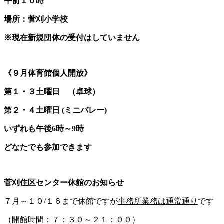
午前１０時
場所：菅刈小学校
※現在新規団体の受付はしていません
《９月体育館個人開放》
第１・３土曜日 （卓球）
第２・４土曜日 (ミニバレー)
いずれも午後6時～9時
どなたでも参加できます
菅刈住区センター
休館のお知らせ
７月～１０/１６まで休館ですが
事務所業務は通常通り
です
（開館時間：７：３０～２１：００）