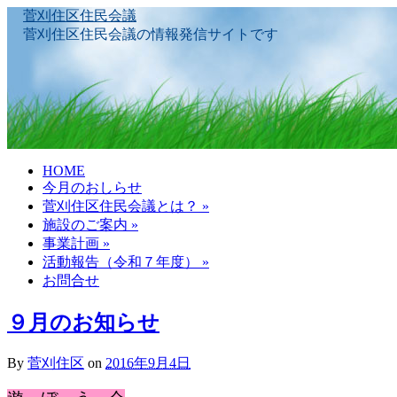
菅刈住区住民会議
菅刈住区住民会議の情報発信サイトです
Skip
HOME
to
今月のおしらせ
content
菅刈住区住民会議とは？
»
施設のご案内
»
事業計画
»
活動報告（令和７年度）
»
お問合せ
９月のお知らせ
By
菅刈住区
on
2016年9月4日