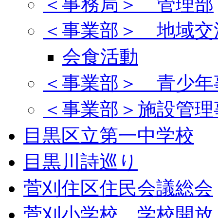
＜事務局＞ 管理部
＜事業部＞ 地域交
会食活動
＜事業部＞ 青少年
＜事業部＞施設管理
目黒区立第一中学校
目黒川詩巡り
菅刈住区住民会議総会
菅刈小学校 学校開放