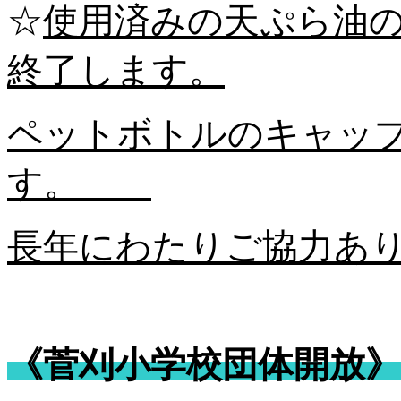
☆
使用済みの天ぷら油
終了します。
ペットボトルのキャッ
す。
長年にわたりご協力あ
《菅刈小学校団体開放》