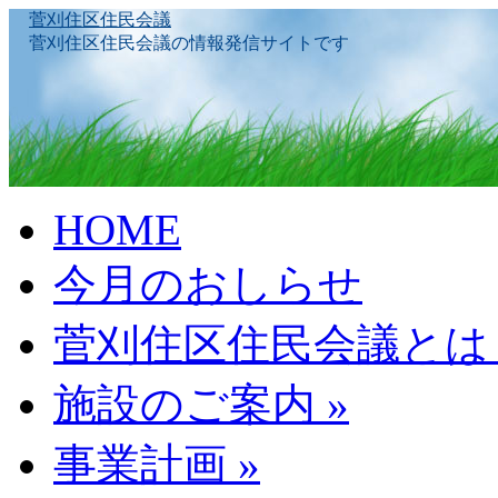
菅刈住区住民会議
菅刈住区住民会議の情報発信サイトです
Skip
HOME
to
content
今月のおしらせ
菅刈住区住民会議とは
施設のご案内
»
事業計画
»