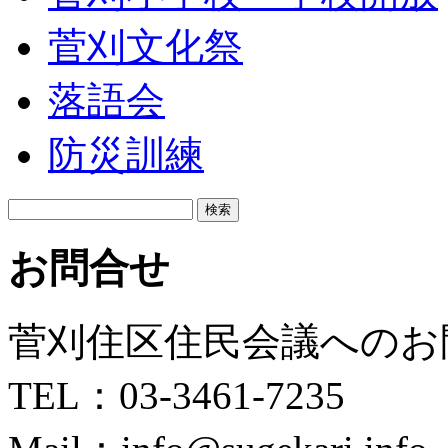
菅刈文化祭
落語会
防災訓練
検
索:
お問合せ
菅刈住区住民会議へのお
TEL：03-3461-7235