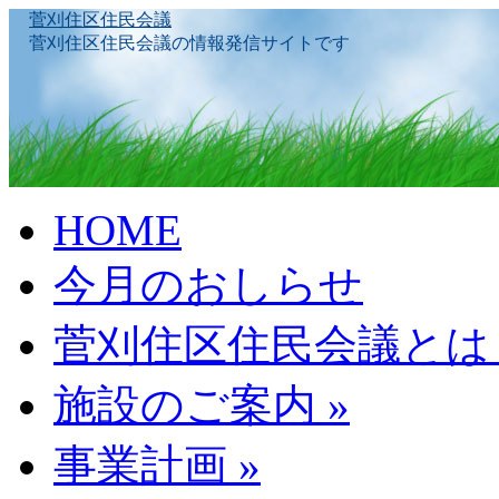
菅刈住区住民会議
菅刈住区住民会議の情報発信サイトです
Skip
HOME
to
content
今月のおしらせ
菅刈住区住民会議とは
施設のご案内
»
事業計画
»