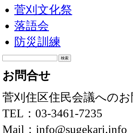
菅刈文化祭
落語会
防災訓練
検
索:
お問合せ
菅刈住区住民会議へのお
TEL：03-3461-7235
Mail：info@sugekari.info