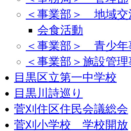
＜事業部＞ 地域交
会食活動
＜事業部＞ 青少年
＜事業部＞施設管理
目黒区立第一中学校
目黒川詩巡り
菅刈住区住民会議総会
菅刈小学校 学校開放