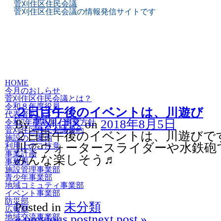
菅刈住区住民会議
菅刈住区住民会議の情報発信サイトです
Skip
HOME
to
今月のおしらせ
content
菅刈住区住民会議とは？
令和８年度役員
２日目午後のイベントは、川遊び
代表者あいさつ
By
菅刈住区
on
2018年8月5日
令和7年度基調・事業方針
菅刈住区住民会議規約
２日目午後のイベントは、川遊びで
施設のご案内
川でウォータースライダーや水鉄砲
利用上のご注意
事業計画
みんな楽しそう♬
事務局
施設管理事業部
青少年事業部
地域コミュティ事業部
イベント事業部
防災部
Posted in
未分類
広報部
«
previous post
next post
»
地域交流事業部