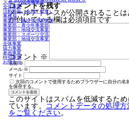
スポーツ交流事業部
コメントを残す
全体事業
メールアドレスが公開されることは
活動報告（令和７年度）
事務局
が付いている欄は必須項目です
事業部：施設管理事業部
事業部：青少年事業部
事業部：地域交流事業部
事業部：スポーツ交流事業部
事業部：地域交流事業 （さくら苑）
全体事業
協力事業
参画事業
コメント
※
特別事業
お問合せ
名前
※
メール
※
サイト
次回のコメントで使用するためブラウザーに自分の名
を保存する。
このサイトはスパムを低減するために A
ています。
コメントデータの処理方
をご覧ください
。