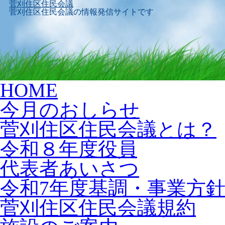
菅刈住区住民会議
菅刈住区住民会議の情報発信サイトです
Skip
HOME
to
content
今月のおしらせ
菅刈住区住民会議とは？
令和８年度役員
代表者あいさつ
令和7年度基調・事業方
菅刈住区住民会議規約