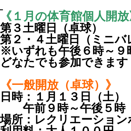
《１月の体育館個人開放
第３土曜日（卓球）
第２・４土曜日（ミニバ
※いずれも午後６時～９
どなたでも参加できます
《一般開放（卓球）》
日時：１月１３日（土
午前９時～午後５時
場所：レクリエーション
利用料：大人１００円