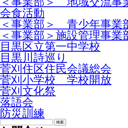
＜事業部＞ 地域交流事
会食活動
＜事業部＞ 青少年事業
＜事業部＞施設管理事業
目黒区立第一中学校
目黒川詩巡り
菅刈住区住民会議総会
菅刈小学校 学校開放
菅刈文化祭
落語会
防災訓練
検
索: