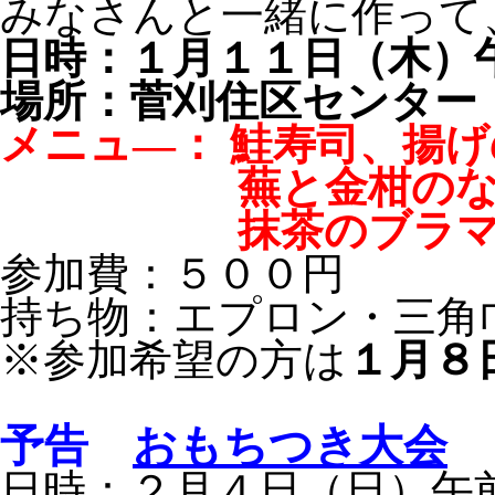
みなさんと一緒に作って
日時：１月１１日（木）
場所：菅刈住区センター
メニュ―： 鮭寿司、揚
蕪と金柑のな
抹茶のブラマン
参加費：５００円
持ち物：エプロン・三角
※参加希望の方は
１月８
予告
おもちつき大会
日時：２月４日（日）午