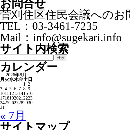
お問合せ
菅刈住区住民会議へのお
TEL：03-3461-7235
Mail：info@sugekari.info
サイト内検索
検
索:
カレンダー
2026年8月
月
火
水
木
金
土
日
1
2
3
4
5
6
7
8
9
10
11
12
13
14
15
16
17
18
19
20
21
22
23
24
25
26
27
28
29
30
31
« 7月
サイトマップ