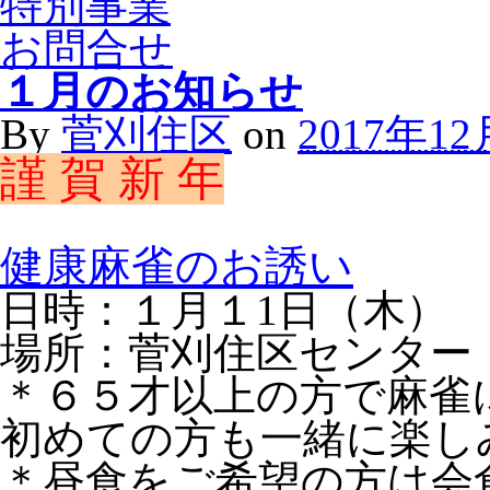
特別事業
お問合せ
１月のお知らせ
By
菅刈住区
on
2017年1
謹 賀 新 年
健康麻雀のお誘い
日時：１月１1日（木）
場所：菅刈住区センター
＊６５才以上の方で麻雀
初めての方も一緒に楽し
＊昼食をご希望の方は会