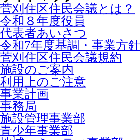
菅刈住区住民会議とは？
令和８年度役員
代表者あいさつ
令和7年度基調・事業方
菅刈住区住民会議規約
施設のご案内
利用上のご注意
事業計画
事務局
施設管理事業部
青少年事業部