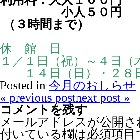
小人５０円
（３時間まで）
休 館 日
１／１日（祝）～４日（
１４日（日）・２８
Posted in
今月のおしらせ
«
previous post
next post
»
コメントを残す
メールアドレスが公開さ
付いている欄は必須項目