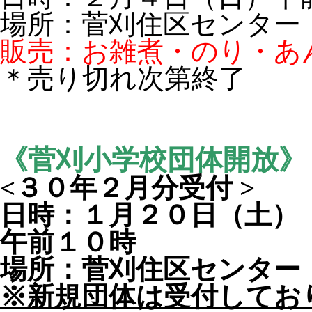
場所：菅刈住区センター
販売：お雑煮・のり・あ
＊売り切れ次第終了
《菅刈小学校団体開放》
<３０年２月分受付 >
日時：１月２０日（土）
午前１０時
場所：菅刈住区センター
※新規団体は受付してお