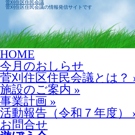
菅刈住区住民会議
菅刈住区住民会議の情報発信サイトです
Skip
HOME
to
content
今月のおしらせ
菅刈住区住民会議とは？
施設のご案内
»
事業計画
»
活動報告（令和７年度）
お問合せ