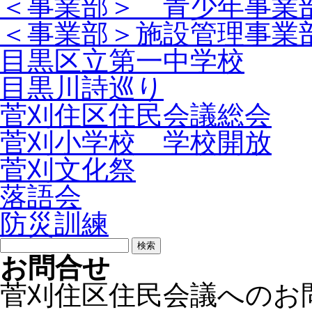
＜事業部＞ 青少年事業
＜事業部＞施設管理事業
目黒区立第一中学校
目黒川詩巡り
菅刈住区住民会議総会
菅刈小学校 学校開放
菅刈文化祭
落語会
防災訓練
検
索:
お問合せ
菅刈住区住民会議へのお