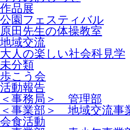
作品展
公園フェスティバル
原田先生の体操教室
地域交流
大人の楽しい社会科見学
未分類
歩こう会
活動報告
＜事務局＞ 管理部
＜事業部＞ 地域交流事
会食活動