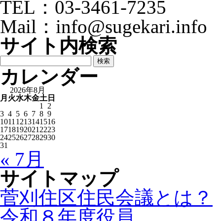
TEL：03-3461-7235
Mail：info@sugekari.info
サイト内検索
検
索:
カレンダー
2026年8月
月
火
水
木
金
土
日
1
2
3
4
5
6
7
8
9
10
11
12
13
14
15
16
17
18
19
20
21
22
23
24
25
26
27
28
29
30
31
« 7月
サイトマップ
菅刈住区住民会議とは？
令和８年度役員