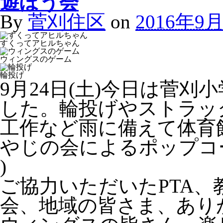
遊ぼう会
By
菅刈住区
on
2016年9
すくってアヒルちゃん
ウィングスのゲーム
輪投げ
9月24日(土)今日は菅
した。輪投げやストラッ
工作など雨に備えて体育
やじの会によるポップコー
)
ご協力いただいたPTA
会、地域の皆さま、ありが