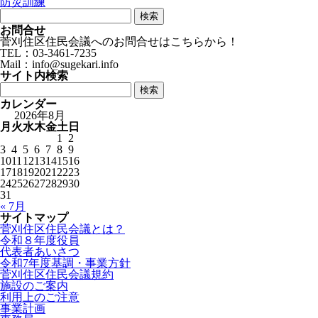
防災訓練
検
索:
お問合せ
菅刈住区住民会議へのお問合せはこちらから！
TEL：03-3461-7235
Mail：info@sugekari.info
サイト内検索
検
索:
カレンダー
2026年8月
月
火
水
木
金
土
日
1
2
3
4
5
6
7
8
9
10
11
12
13
14
15
16
17
18
19
20
21
22
23
24
25
26
27
28
29
30
31
« 7月
サイトマップ
菅刈住区住民会議とは？
令和８年度役員
代表者あいさつ
令和7年度基調・事業方針
菅刈住区住民会議規約
施設のご案内
利用上のご注意
事業計画