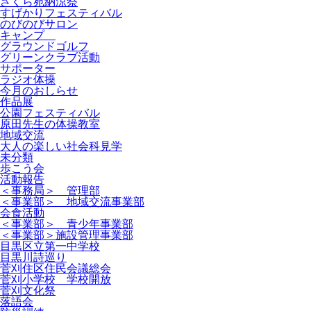
さくら苑納涼祭
すげかりフェスティバル
のびのびサロン
キャンプ
グラウンドゴルフ
グリーンクラブ活動
サポーター
ラジオ体操
今月のおしらせ
作品展
公園フェスティバル
原田先生の体操教室
地域交流
大人の楽しい社会科見学
未分類
歩こう会
活動報告
＜事務局＞ 管理部
＜事業部＞ 地域交流事業部
会食活動
＜事業部＞ 青少年事業部
＜事業部＞施設管理事業部
目黒区立第一中学校
目黒川詩巡り
菅刈住区住民会議総会
菅刈小学校 学校開放
菅刈文化祭
落語会