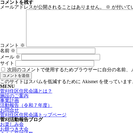
コメントを残す
メールアドレスが公開されることはありません。
※
が付いて
コメント
※
名前
※
メール
※
サイト
次回のコメントで使用するためブラウザーに自分の名前、
このサイトはスパムを低減するために Akismet を使っています
MENU
菅刈住区住民会議とは？
施設のご案内
事業計画
活動報告（令和７年度）
お問合せ
菅刈住区住民会議トップページ
菅刈活動報告ブログ
お楽しみ会
お餅つき大会