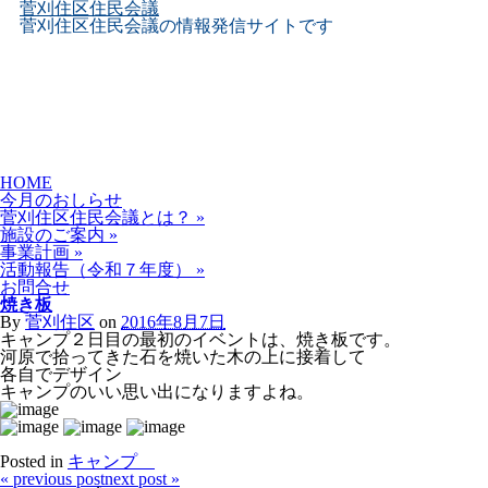
菅刈住区住民会議
菅刈住区住民会議の情報発信サイトです
Skip
HOME
to
今月のおしらせ
content
菅刈住区住民会議とは？
»
施設のご案内
»
事業計画
»
活動報告（令和７年度）
»
お問合せ
焼き板
By
菅刈住区
on
2016年8月7日
キャンプ２日目の最初のイベントは、焼き板です。
河原で拾ってきた石を焼いた木の上に接着して
各自でデザイン
キャンプのいい思い出になりますよね。
Posted in
キャンプ
«
previous post
next post
»