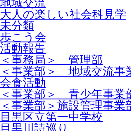
地域交流
大人の楽しい社会科見学
未分類
歩こう会
活動報告
＜事務局＞ 管理部
＜事業部＞ 地域交流事
会食活動
＜事業部＞ 青少年事業
＜事業部＞施設管理事業
目黒区立第一中学校
目黒川詩巡り