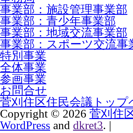
事業部：施設管理事業部
事業部：青少年事業部
事業部：地域交流事業部
事業部：スポーツ交流事
特別事業
全体事業
参画事業
お問合せ
菅刈住区住民会議トップ
Copyright ©
2026
菅刈住
WordPress
and
dkret3
.
|