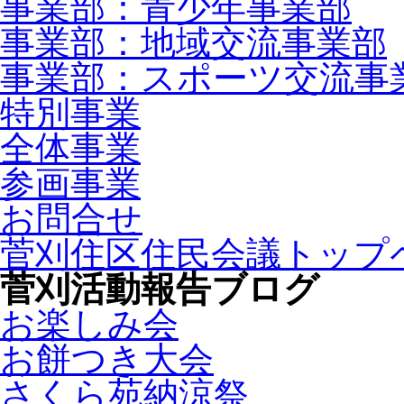
事業部：青少年事業部
事業部：地域交流事業部
事業部：スポーツ交流事
特別事業
全体事業
参画事業
お問合せ
菅刈住区住民会議トップ
菅刈活動報告ブログ
お楽しみ会
お餅つき大会
さくら苑納涼祭