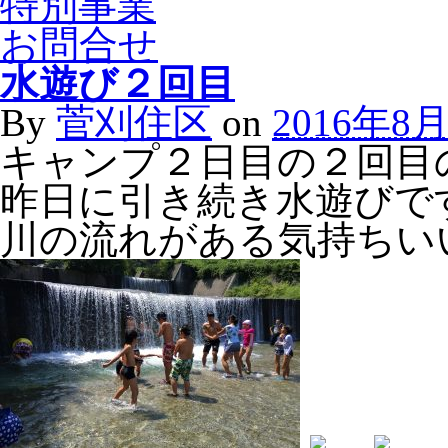
特別事業
お問合せ
水遊び２回目
By
菅刈住区
on
2016年8
キャンプ２日目の２回目
昨日に引き続き水遊びで
川の流れがある気持ちい