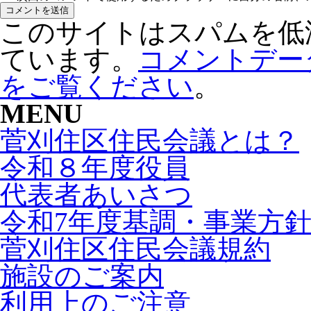
このサイトはスパムを低減す
ています。
コメントデー
をご覧ください
。
MENU
菅刈住区住民会議とは？
令和８年度役員
代表者あいさつ
令和7年度基調・事業方
菅刈住区住民会議規約
施設のご案内
利用上のご注意