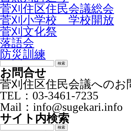
菅刈住区住民会議総会
菅刈小学校 学校開放
菅刈文化祭
落語会
防災訓練
検
索:
お問合せ
菅刈住区住民会議へのお
TEL：03-3461-7235
Mail：info@sugekari.info
サイト内検索
検
索: