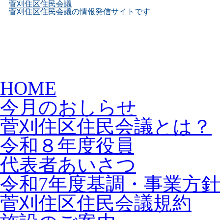
菅刈住区住民会議
菅刈住区住民会議の情報発信サイトです
Skip
HOME
to
content
今月のおしらせ
菅刈住区住民会議とは？
令和８年度役員
代表者あいさつ
令和7年度基調・事業方
菅刈住区住民会議規約