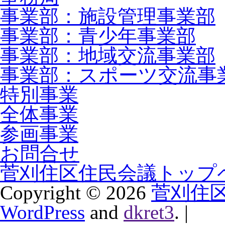
事業部：施設管理事業部
事業部：青少年事業部
事業部：地域交流事業部
事業部：スポーツ交流事
特別事業
全体事業
参画事業
お問合せ
菅刈住区住民会議トップ
Copyright ©
2026
菅刈住
WordPress
and
dkret3
.
|