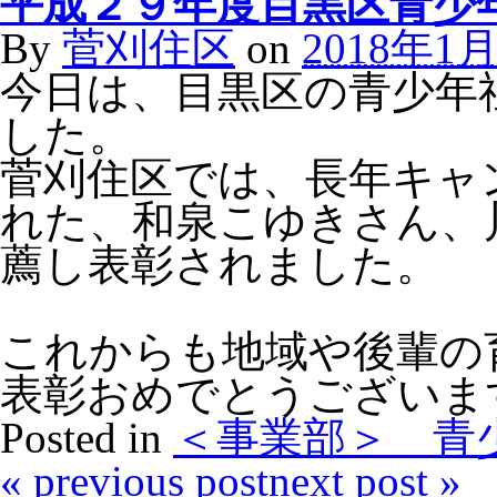
平成２９年度目黒区青少
By
菅刈住区
on
2018年1
今日は、目黒区の青少年
した。
菅刈住区では、長年キャ
れた、和泉こゆきさん、
薦し表彰されました。
これからも地域や後輩の
表彰おめでとうございま
Posted in
＜事業部＞ 青
«
previous post
next post
»