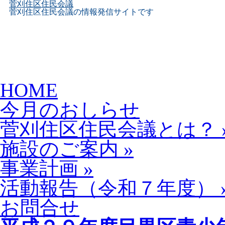
菅刈住区住民会議
菅刈住区住民会議の情報発信サイトです
Skip
HOME
to
content
今月のおしらせ
菅刈住区住民会議とは？
施設のご案内
»
事業計画
»
活動報告（令和７年度）
お問合せ