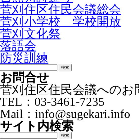
菅刈住区住民会議総会
菅刈小学校 学校開放
菅刈文化祭
落語会
防災訓練
検
索:
お問合せ
菅刈住区住民会議へのお
TEL：03-3461-7235
Mail：info@sugekari.info
サイト内検索
検
索: