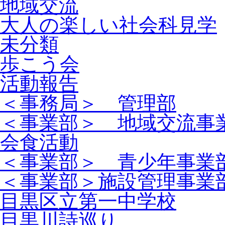
地域交流
大人の楽しい社会科見学
未分類
歩こう会
活動報告
＜事務局＞ 管理部
＜事業部＞ 地域交流事
会食活動
＜事業部＞ 青少年事業
＜事業部＞施設管理事業
目黒区立第一中学校
目黒川詩巡り