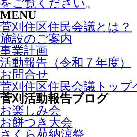
をご覧ください
。
MENU
菅刈住区住民会議とは？
施設のご案内
事業計画
活動報告（令和７年度）
お問合せ
菅刈住区住民会議トップ
菅刈活動報告ブログ
お楽しみ会
お餅つき大会
さくら苑納涼祭