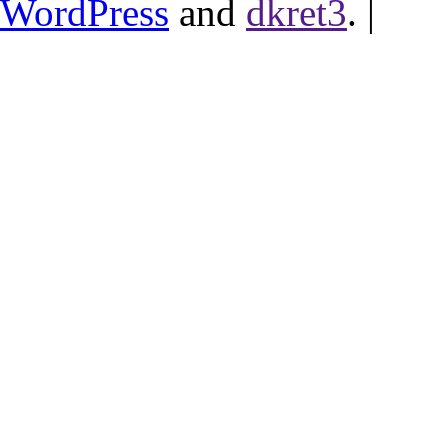
WordPress
and
dkret3
.
|