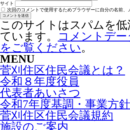
サイト
次回のコメントで使用するためブラウザーに自分の名前、
このサイトはスパムを低減す
ています。
コメントデー
をご覧ください
。
MENU
菅刈住区住民会議とは？
令和８年度役員
代表者あいさつ
令和7年度基調・事業方
菅刈住区住民会議規約
施設のご案内