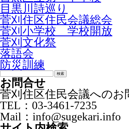
目黒川詩巡り
菅刈住区住民会議総会
菅刈小学校 学校開放
菅刈文化祭
落語会
防災訓練
検
索:
お問合せ
菅刈住区住民会議へのお
TEL：03-3461-7235
Mail：info@sugekari.info
サイト内検索