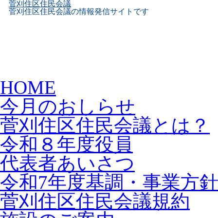
菅刈住区住民会議
菅刈住区住民会議の情報発信サイトです
Skip
HOME
to
content
今月のおしらせ
菅刈住区住民会議とは？
令和８年度役員
代表者あいさつ
令和7年度基調・事業方
菅刈住区住民会議規約