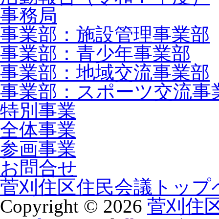
事務局
事業部：施設管理事業部
事業部：青少年事業部
事業部：地域交流事業部
事業部：スポーツ交流事
特別事業
全体事業
参画事業
お問合せ
菅刈住区住民会議トップ
Copyright ©
2026
菅刈住