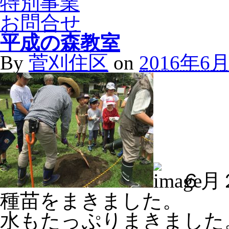
特別事業
お問合せ
平成の森教室
By
菅刈住区
on
2016年6
６月
種苗をまきました。
水もたっぷり
まきました