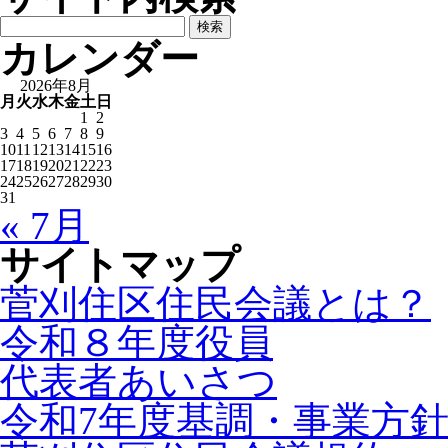
検
索:
カレンダー
2026年8月
月
火
水
木
金
土
日
1
2
3
4
5
6
7
8
9
10
11
12
13
14
15
16
17
18
19
20
21
22
23
24
25
26
27
28
29
30
31
« 7月
サイトマップ
菅刈住区住民会議とは？
令和８年度役員
代表者あいさつ
令和7年度基調・事業方