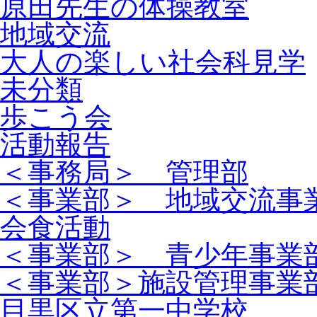
原田先生の体操教室
地域交流
大人の楽しい社会科見学
未分類
歩こう会
活動報告
＜事務局＞ 管理部
＜事業部＞ 地域交流事
会食活動
＜事業部＞ 青少年事業
＜事業部＞施設管理事業
目黒区立第一中学校