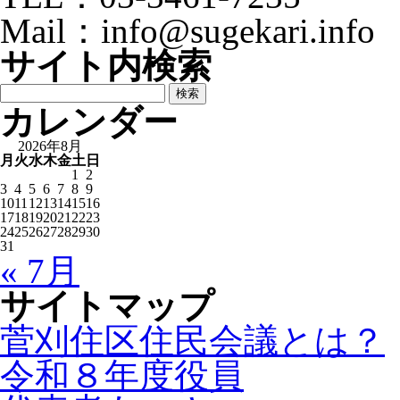
Mail：info@sugekari.info
サイト内検索
検
索:
カレンダー
2026年8月
月
火
水
木
金
土
日
1
2
3
4
5
6
7
8
9
10
11
12
13
14
15
16
17
18
19
20
21
22
23
24
25
26
27
28
29
30
31
« 7月
サイトマップ
菅刈住区住民会議とは？
令和８年度役員