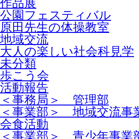
作品展
公園フェスティバル
原田先生の体操教室
地域交流
大人の楽しい社会科見学
未分類
歩こう会
活動報告
＜事務局＞ 管理部
＜事業部＞ 地域交流事
会食活動
＜事業部＞ 青少年事業