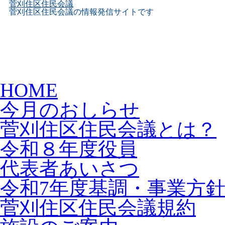
菅刈住区住民会議
菅刈住区住民会議の情報発信サイトです
Skip
HOME
to
content
今月のおしらせ
菅刈住区住民会議とは？
令和８年度役員
代表者あいさつ
令和7年度基調・事業方
菅刈住区住民会議規約