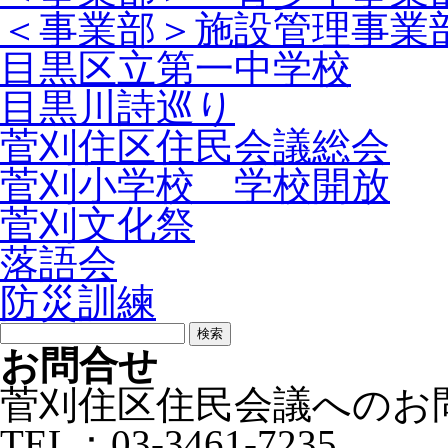
＜事業部＞施設管理事業
目黒区立第一中学校
目黒川詩巡り
菅刈住区住民会議総会
菅刈小学校 学校開放
菅刈文化祭
落語会
防災訓練
検
索:
お問合せ
菅刈住区住民会議へのお
TEL：03-3461-7235