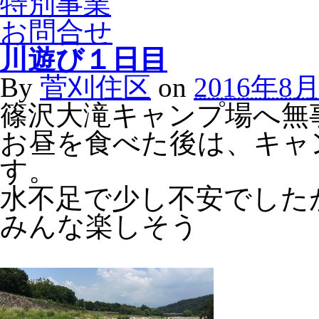
特別事業
お問合せ
川遊び１日目
By
菅刈住区
on
2016年8
篠沢大滝キャンプ場へ無
お昼を食べた後は、キャ
す。
水不足で少し不安でした
みんな楽しそう