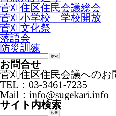
菅刈住区住民会議総会
菅刈小学校 学校開放
菅刈文化祭
落語会
防災訓練
検
索:
お問合せ
菅刈住区住民会議へのお
TEL：03-3461-7235
Mail：info@sugekari.info
サイト内検索
検
索: