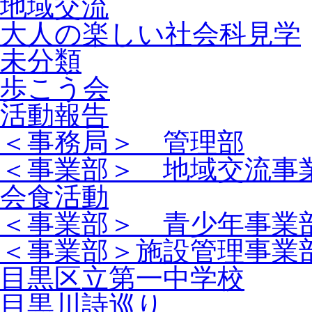
地域交流
大人の楽しい社会科見学
未分類
歩こう会
活動報告
＜事務局＞ 管理部
＜事業部＞ 地域交流事
会食活動
＜事業部＞ 青少年事業
＜事業部＞施設管理事業
目黒区立第一中学校
目黒川詩巡り