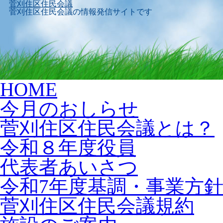
菅刈住区住民会議
菅刈住区住民会議の情報発信サイトです
Skip
HOME
to
content
今月のおしらせ
菅刈住区住民会議とは？
令和８年度役員
代表者あいさつ
令和7年度基調・事業方
菅刈住区住民会議規約