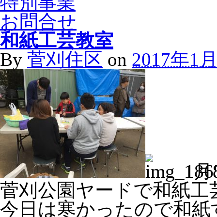
特別事業
お問合せ
和紙工芸教室
By
菅刈住区
on
2017年1
1月
菅刈公園ヤードで和紙工
今日は寒かったので和紙