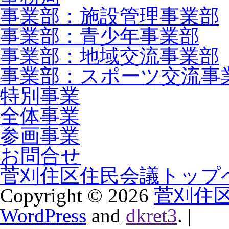
事業部：施設管理事業部
事業部：青少年事業部
事業部：地域交流事業部
事業部：スポーツ交流事
特別事業
全体事業
参画事業
お問合せ
菅刈住区住民会議トップ
Copyright ©
2026
菅刈住
WordPress
and
dkret3
.
|