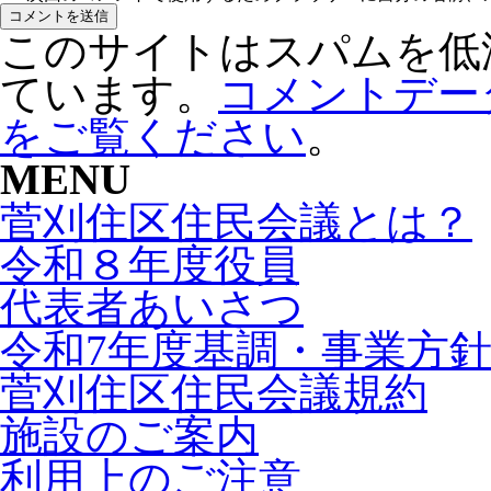
このサイトはスパムを低減す
ています。
コメントデー
をご覧ください
。
MENU
菅刈住区住民会議とは？
令和８年度役員
代表者あいさつ
令和7年度基調・事業方
菅刈住区住民会議規約
施設のご案内
利用上のご注意