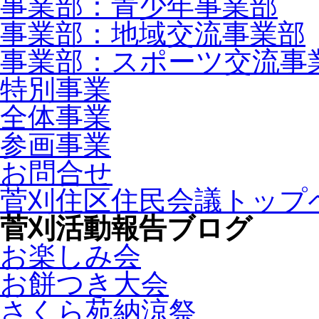
事業部：青少年事業部
事業部：地域交流事業部
事業部：スポーツ交流事
特別事業
全体事業
参画事業
お問合せ
菅刈住区住民会議トップ
菅刈活動報告ブログ
お楽しみ会
お餅つき大会
さくら苑納涼祭