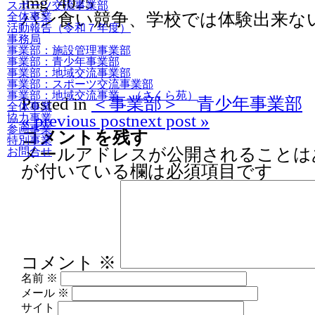
スポーツ交流事業部
パン食い競争、学校では体験出来な
全体事業
活動報告（令和７年度）
事務局
事業部：施設管理事業部
事業部：青少年事業部
事業部：地域交流事業部
事業部：スポーツ交流事業部
事業部：地域交流事業 （さくら苑）
Posted in
＜事業部＞ 青少年事業部
全体事業
«
previous post
next post
»
協力事業
参画事業
コメントを残す
特別事業
メールアドレスが公開されることは
お問合せ
が付いている欄は必須項目です
コメント
※
名前
※
メール
※
サイト