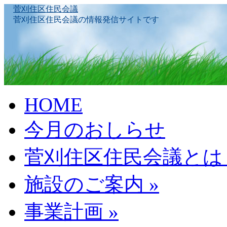
菅刈住区住民会議
菅刈住区住民会議の情報発信サイトです
Skip
HOME
to
content
今月のおしらせ
菅刈住区住民会議とは
施設のご案内
»
事業計画
»