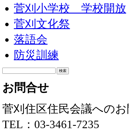
菅刈小学校 学校開放
菅刈文化祭
落語会
防災訓練
検
索:
お問合せ
菅刈住区住民会議へのお
TEL：03-3461-7235