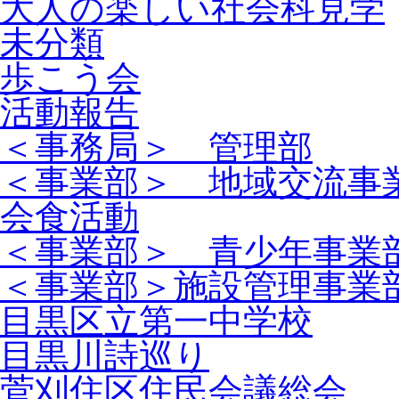
大人の楽しい社会科見学
未分類
歩こう会
活動報告
＜事務局＞ 管理部
＜事業部＞ 地域交流事
会食活動
＜事業部＞ 青少年事業
＜事業部＞施設管理事業
目黒区立第一中学校
目黒川詩巡り
菅刈住区住民会議総会