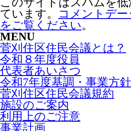
このサイトはスパムを低減す
ています。
コメントデー
をご覧ください
。
MENU
菅刈住区住民会議とは？
令和８年度役員
代表者あいさつ
令和7年度基調・事業方
菅刈住区住民会議規約
施設のご案内
利用上のご注意
事業計画