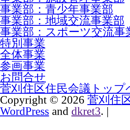
事業部：青少年事業部
事業部：地域交流事業部
事業部：スポーツ交流事
特別事業
全体事業
参画事業
お問合せ
菅刈住区住民会議トップ
Copyright ©
2026
菅刈住
WordPress
and
dkret3
.
|