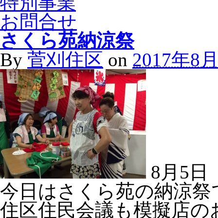
特別事業
お問合せ
さくら苑納涼祭
By
菅刈住区
on
2017年8
8月5日
今日はさくら苑の納涼祭
住区住民会議も模擬店の