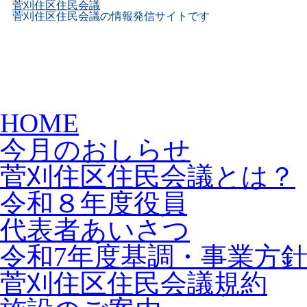
菅刈住区住民会議
菅刈住区住民会議の情報発信サイトです
Skip
HOME
to
content
今月のおしらせ
菅刈住区住民会議とは？
令和８年度役員
代表者あいさつ
令和7年度基調・事業方
菅刈住区住民会議規約