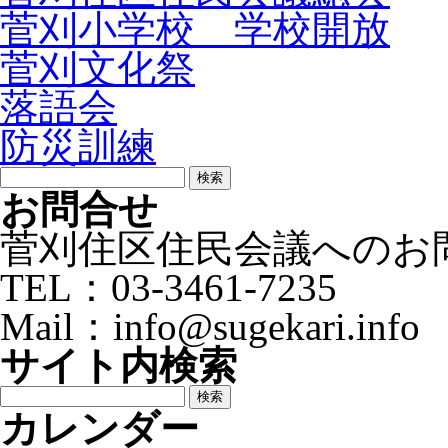
菅刈小学校 学校開放
菅刈文化祭
落語会
防災訓練
検
索:
お問合せ
菅刈住区住民会議へのお
TEL：03-3461-7235
Mail：info@sugekari.info
サイト内検索
検
索:
カレンダー