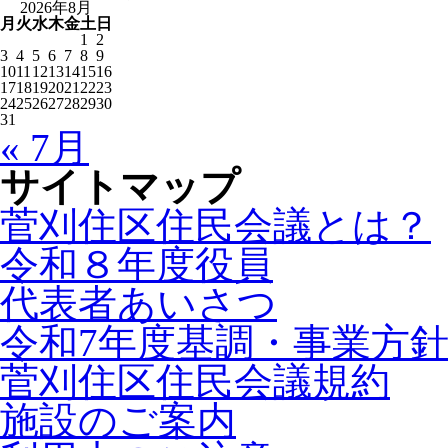
2026年8月
月
火
水
木
金
土
日
1
2
3
4
5
6
7
8
9
10
11
12
13
14
15
16
17
18
19
20
21
22
23
24
25
26
27
28
29
30
31
« 7月
サイトマップ
菅刈住区住民会議とは？
令和８年度役員
代表者あいさつ
令和7年度基調・事業方
菅刈住区住民会議規約
施設のご案内