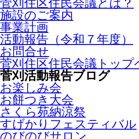
菅刈住区住民会議とは？
施設のご案内
事業計画
活動報告（令和７年度）
お問合せ
菅刈住区住民会議トップ
菅刈活動報告ブログ
お楽しみ会
お餅つき大会
さくら苑納涼祭
すげかりフェスティバル
のびのびサロン