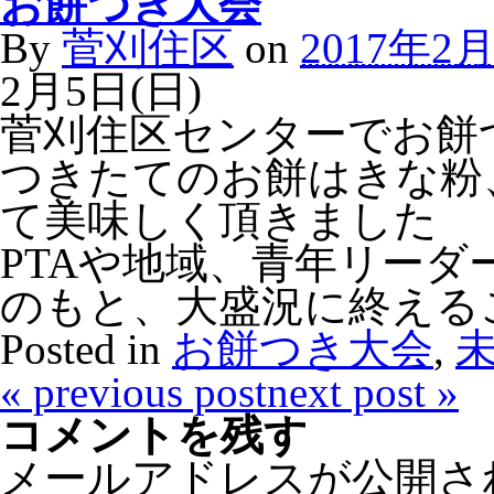
お餅つき大会
By
菅刈住区
on
2017年2
2月5日(日)
菅刈住区センターでお餅
つきたてのお餅はきな粉
て美味しく頂きました
PTAや地域、青年リー
のもと、大盛況に終える
Posted in
お餅つき大会
,
«
previous post
next post
»
コメントを残す
メールアドレスが公開さ