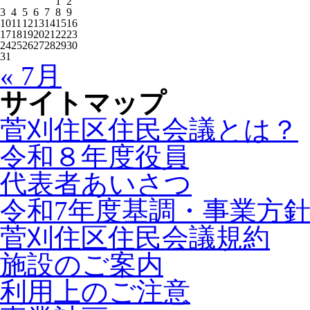
1
2
3
4
5
6
7
8
9
10
11
12
13
14
15
16
17
18
19
20
21
22
23
24
25
26
27
28
29
30
31
« 7月
サイトマップ
菅刈住区住民会議とは？
令和８年度役員
代表者あいさつ
令和7年度基調・事業方
菅刈住区住民会議規約
施設のご案内
利用上のご注意