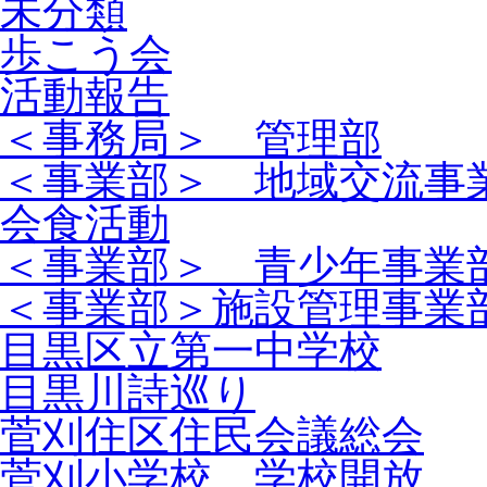
未分類
歩こう会
活動報告
＜事務局＞ 管理部
＜事業部＞ 地域交流事
会食活動
＜事業部＞ 青少年事業
＜事業部＞施設管理事業
目黒区立第一中学校
目黒川詩巡り
菅刈住区住民会議総会
菅刈小学校 学校開放