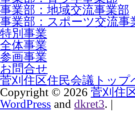
事業部：地域交流事業部
事業部：スポーツ交流事
特別事業
全体事業
参画事業
お問合せ
菅刈住区住民会議トップ
Copyright ©
2026
菅刈住
WordPress
and
dkret3
.
|