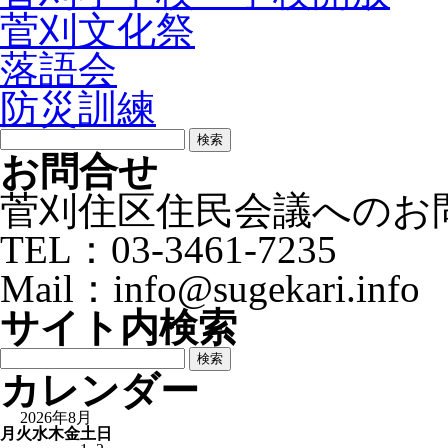
菅刈文化祭
落語会
防災訓練
検
索:
お問合せ
菅刈住区住民会議へのお
TEL：03-3461-7235
Mail：info@sugekari.info
サイト内検索
検
索:
カレンダー
2026年8月
月
火
水
木
金
土
日