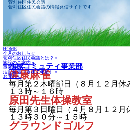
菅刈住区住民会議
菅刈住区住民会議の情報発信サイトです
Skip
HOME
to
今月のおしらせ
content
菅刈住区住民会議とは？
»
施設のご案内
»
地域コミュティ事業部
事業計画
»
健康麻雀
活動報告（令和７年度）
»
お問合せ
毎月第２木曜部日（８月１２月休
１３時～１６時
原田先生体操教室
毎月第３日曜日（４月８月１２月
１３時３０分～１５時
グラウンドゴルフ