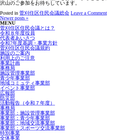
沢山のご参加をお待ちしています。
Posted in
菅刈住区住民会議総会
Leave a Comment
Newer posts
»
MENU
菅刈住区住民会議とは？
令和８年度役員
代表者あいさつ
令和7年度基調・事業方針
菅刈住区住民会議規約
施設のご案内
利用上のご注意
事業計画
事務局
施設管理事業部
青少年事業部
地域コミュティ事業部
イベント事業部
広報部
防災部
活動報告（令和７年度）
事務局
事業部：施設管理事業部
事業部：青少年事業部
事業部：地域交流事業部
事業部：スポーツ交流事業部
特別事業
全体事業