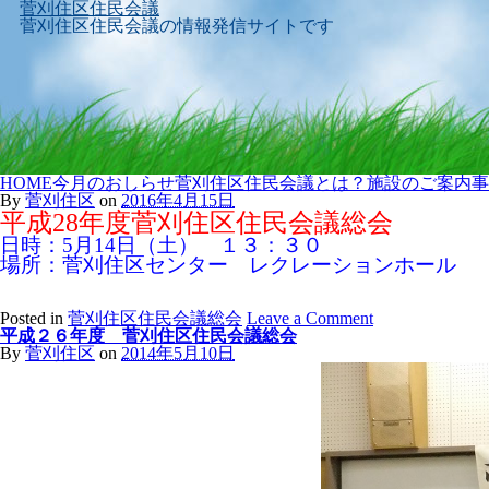
菅刈住区住民会議
菅刈住区住民会議の情報発信サイトです
Skip
HOME
今月のおしらせ
菅刈住区住民会議とは？
施設のご案内
事
to
By
菅刈住区
on
2016年4月15日
content
平成28年度菅刈住区住民会議総会
日時：5月14日（土） １３：３０
場所：菅刈住区センター レクレーションホール
Posted in
菅刈住区住民会議総会
Leave a Comment
平成２６年度 菅刈住区住民会議総会
By
菅刈住区
on
2014年5月10日