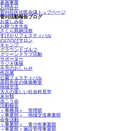
参画事業
お問合せ
菅刈住区住民会議トップページ
菅刈活動報告ブログ
お楽しみ会
お餅つき大会
さくら苑納涼祭
すげかりフェスティバル
のびのびサロン
キャンプ
グラウンドゴルフ
グリーンクラブ活動
サポーター
ラジオ体操
今月のおしらせ
作品展
公園フェスティバル
原田先生の体操教室
地域交流
大人の楽しい社会科見学
未分類
歩こう会
活動報告
＜事務局＞ 管理部
＜事業部＞ 地域交流事業部
会食活動
＜事業部＞ 青少年事業部
＜事業部＞施設管理事業部