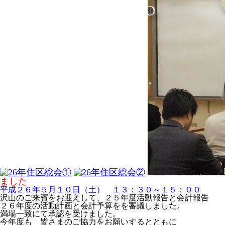
ました
平成２６年５月１０日（土） １３：３０～１５：００
沢山のご来賓をお迎えして、２５年度活動報告と会計報告
２６年度の活動計画と会計予算をを審議しました。
満場一致にて承認を受けました。
今年度も 皆さまのご協力をお願いするとともに