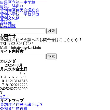
目黒区立第一中学校
目黒川詩巡り
菅刈住区住民会議総会
菅刈小学校 学校開放
菅刈文化祭
落語会
防災訓練
検
索:
お問合せ
菅刈住区住民会議へのお問合せはこちらから！
TEL：03-3461-7235
Mail：info@sugekari.info
サイト内検索
検
索:
カレンダー
2026年8月
月
火
水
木
金
土
日
1
2
3
4
5
6
7
8
9
10
11
12
13
14
15
16
17
18
19
20
21
22
23
24
25
26
27
28
29
30
31
« 7月
サイトマップ
菅刈住区住民会議とは？
令和８年度役員