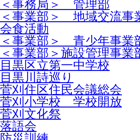
＜事務局＞ 管理部
＜事業部＞ 地域交流事
会食活動
＜事業部＞ 青少年事業
＜事業部＞施設管理事業
目黒区立第一中学校
目黒川詩巡り
菅刈住区住民会議総会
菅刈小学校 学校開放
菅刈文化祭
落語会
防災訓練