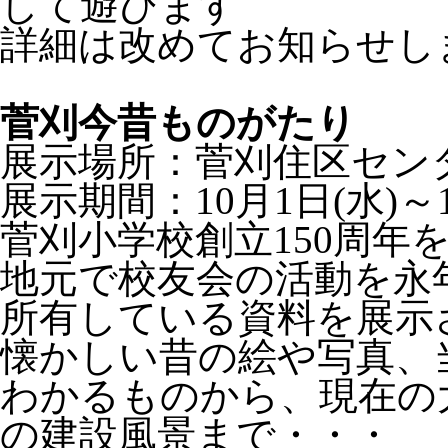
して遊びます
詳細は改めてお知らせし
菅刈今昔ものがたり
展示場所：菅刈住区セン
展示期間：10月1日(水)～1
菅刈小学校創立150周年
地元で校友会の活動を永
所有している資料を展示
懐かしい昔の絵や写真、
わかるものから、現在の
の建設風景まで・・・