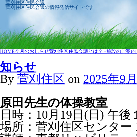
菅刈住区住民会議
菅刈住区住民会議の情報発信サイトです
Skip
HOME
今月のおしらせ
菅刈住区住民会議とは？
»
施設のご案内
to
content
知らせ
By
菅刈住区
on
2025年9
原田先生の体操教室
日時：10月19日(日) 午後
場所：菅刈住区センター 10