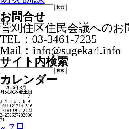
検
索:
お問合せ
菅刈住区住民会議へのお
TEL：03-3461-7235
Mail：info@sugekari.info
サイト内検索
検
索:
カレンダー
2026年8月
月
火
水
木
金
土
日
1
2
3
4
5
6
7
8
9
10
11
12
13
14
15
16
17
18
19
20
21
22
23
24
25
26
27
28
29
30
31
« 7月