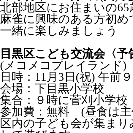
北部地区にお住まいの65
麻雀に興味のある方初め
一緒に楽しみましょう
目黒区こども交流会〈予
(メコメコプレイランド)
日時：11月3日(祝) 午前
会場：下目黒小学校
集合：９時に菅刈小学校
参加費：無料 (昼食は主
区内の子ども会が集まり