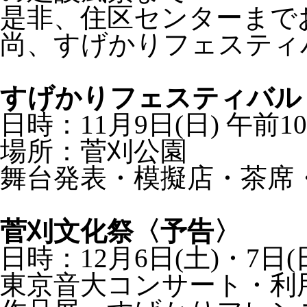
是非、住区センターまで
尚、すげかりフェスティ
すげかりフェスティバル
日時：11月9日(日) 午前1
場所：菅刈公園
舞台発表・模擬店・茶席
菅刈文化祭〈予告〉
日時：12月6日(土)・7日(
東京音大コンサート・利